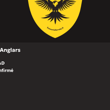
’Anglars
AD
nfirmé