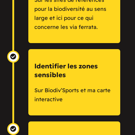
pour la biodiversité au sens
large et ici pour ce qui
concerne les via ferrata.
Identifier les zones
sensibles
Sur Biodiv’Sports et ma carte
interactive