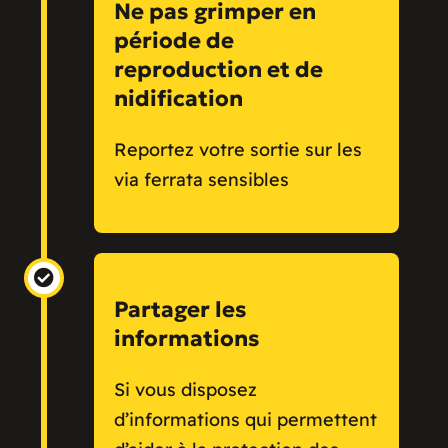
Ne pas grimper en
période de
reproduction et de
nidification
Reportez votre sortie sur les
via ferrata sensibles
Partager les
informations
Si vous disposez
d’informations qui permettent