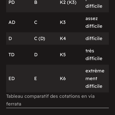
PD
B
K2 (K3)
difficile
assez
AD
C
K3
difficile
D
C (D)
K4
difficile
très
TD
D
K5
difficile
extrème
ED
E
K6
ment
difficile
Tableau comparatif des cotations en via
ferrata