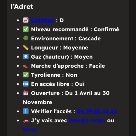
l’Adret
Cotation
: D
Niveau recommandé : Confirmé
Environnement : Cascade
Longueur : Moyenne
Gaz (hauteur) : Moyen
Marche d’approche : Facile
Tyrolienne : Non
En accès libre : Oui
Ouverture : Du 1 Avril au 30
Novembre
Vérifier l’accès :
04 79 83 51 51
J’y vais avec
Google maps
ou
Waze