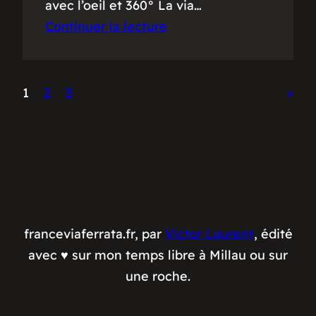
avec l’oeil et 360° La via…
Continuer la lecture
1
2
3
»
franceviaferrata.fr, par
Victor Laurent
, édité
avec ♥️ sur mon temps libre à Millau ou sur
une roche.