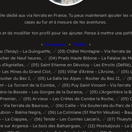
site dédié aux via ferrata en France. Tu peux maintenant ajouter les v
cases au fur et à mesure de tes aventures.
e et de modifier ton profil pour les ajouter. Pense à mettre une peti
•
Instagram
•
TikTok
•
az (Tenay) – La Guinguette,
(03) Châtel Montagne – Via ferrata de
ocher de Neuf heures,
(04) Prads Haute Bléone – La Falaise de M
 d’Agnielles,
(05) Saint Etienne en Dévoluy – Les Etroits (Défilé)
– Les Mines du Grand Clot,
(05) Villar d’Arène – L’Arsine,
(05) L
 Rocher du Bez I,
(05) La Salle les Alpes – Rocher du Bez II,
(0
nt – Le Torrent de la Combe,
(05) Puy Saint Vincent – Via ferrat
ière-la-Bessée – Les Gorges de la Durance,
(05) L’Argentière la 
 Premier,
(05) Arvieux – Les Crêtes de Combe la Roche,
(05) C
– Via ferrata de Bauroux,
(06) Caille – Via Souterrata du Parc de
ubion – Balma Negra,
(06) La Colmiane (St Martin Vésubie) – Bau
 – La Ciappea,
(06) Tende – Les Comtes Lascaris,
(07) Thueyts
ve sur Argence – Le bois des Baltuergues,
(12) Mostuéjouls – Le 