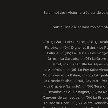
Salut moi c’est Victor le créateur de ce 
Suffit juste d’aller dans ton compt
(01) Léaz – Fort l’Ecluse,
(01) Hosti
Fistoire,
(04) Digne les Bains – Le R
Paturle,
(05) La Faurie – Les Gorges
Orres – La Cascade,
(05) La Grave 
Lauzet,
(05) La Salle les Alpes –
d’Ailefroide,
(05) Le Puy Saint Vince
Colombier et La Balme,
(05) L’Argent
La Grande Falaise,
(05) Arvieux – Pra
– La Clapière (La viste),
(06) Séranon 
Demoiselles du Castagnet,
(06) Ro
Canyons de Lantosque,
(06) La Brigue
Le Roc du Gorb,
(12) Sainte Geneviè