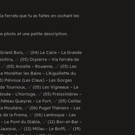
ia ferrata que tu as faites en cochant les
te photo et une petite description.
 Grand Bois,
(04) Le Caire – La Grande
eichira,
(05) Orpierre – Via ferrata de
,
(05) Ancelle – Rouanne,
(05) Les
e Monêtier les Bains – L’Aiguillette du
5) Pelvoux (Les Claux) – Les Gorges
a de Tournoux,
(05) Les Vigneaux – Le
Béssée – L’Horloge,
(05) Freissinières –
hâteau Queyras – Le Fort,
(05) Ceillac
 la Moulière,
(06) Puget Théniers – Les
s de la Frema,
(06) Lantosque – Les
 – Le Pont du Diable,
(12) Bor-et-Bar –
Liaucous,
(12) Millau – Le Boffi,
(19)