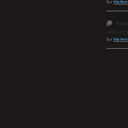
Sur
Via fer
A fai
qu’il soit
Sur
Via fer