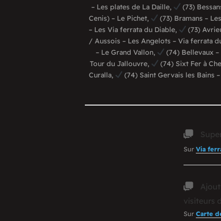
– Les plates de La Daille,
(73) Bessans
Cenis) – Le Pichet,
(73) Bramans – Le
– Les Via ferrata du Diable,
(73) Avrie
/ Aussois – Les Angelots – Via ferrata d
– Le Grand Vallon,
(74) Bellevaux –
Tour du Jallouvre,
(74) Sixt Fer à Ch
Curalla,
(74) Saint Gervais les Bains 
Super
Sur
Via fer
Ajout
visiteurs 
Sur
Carte d