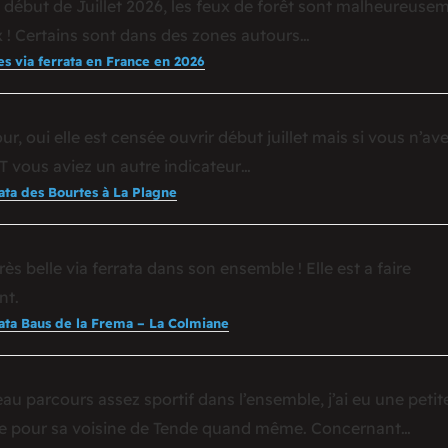
 début de Juillet 2026, les feux de forêt sont malheureuse
! Certains sont dans des zones autours…
es via ferrata en France en 2026
ur, oui elle est censée ouvrir début juillet mais si vous n’av
OT vous aviez un autre indicateur…
rata des Bourtes à La Plagne
rès belle via ferrata dans son ensemble ! Elle est a faire
nt.
rata Baus de la Frema – La Colmiane
au parcours assez sportif dans l’ensemble, j’ai eu une petit
e pour sa voisine de Tende quand même. Concernant…