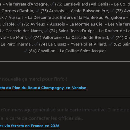
 – Via ferrata d’Andagne,
(73) Lanslevillard (Val Cenis) – Le Col 
s Gorges d’Ambin,
(73) Aussois – L’école Buissonnière,
(73) Av
ux / Aussois – La Descente aux Enfers et la Montée au Purgatoire – 
u Diable,
(73) Avrieux / Aussois – La Montée au Ciel – Les Via fer
 La Cascade des Nants,
(74) Saint-Jean-d’Aulps – Le Rocher de L
eval – Le Mont,
(74) Vallorcine – La Cascade de Bérard,
(74) Ch
– Le Parc Thermal,
(74) La Clusaz – Yves Pollet Villard,
(82) Sai
(84) Cavaillon – La Colline Saint Jacques
 nouvelle ça merci pour l’info !
rata du Plan du Bouc à Champagny-en-Vanoise
 d’un message généralisé sur la carte interactive. Il indique
de la carte de contacter les offices de…
es via ferrata en France en 2026