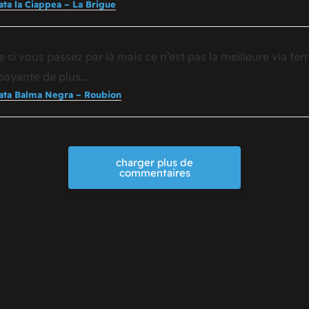
rata la Ciappea – La Brigue
re si vous passez par là mais ce n’est pas la meilleure via fer
, payante de plus.…
rata Balma Negra – Roubion
charger plus de
commentaires