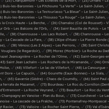
,
(25) Charquemont – Les Echelles de la Mort,
(25) Ornans – L
) Buis-les-Baronnies – La Pitchouno “La Verte” – Le Saint-Julien,
) Buis-les-Baronnies – La Testouriasso “La Bleue” – Le Saint-Julien
6) Buis-les-Baronnies – La Thiousso “La Rouge” – Le Saint-Julien,
s la Croix Haute – La Berche,
(26) Chamaloc (Col de Rousset) – V
ur Orb – Les Balcons de l’Orb,
(34) Saint Bauzille de Putois – Le 
lle,
(38) Chamrousse – Les Lacs Robert,
(38) Chamrousse – Les
y – La Cascade de La Fare,
(38) L’Alpe d’Huez – La Pierre Ronde 
sse),
(38) Vénosc (Les 2 Alpes) – Les Perrons,
(38) Saint Christ
 Vouglans (le Regardoir),
(39) Morez (Morbier)- La Roche au Da
azel Jeansagnière – Le Rocher de l’Olme,
(42) Saint-Georges-e
43) Saint Jean Lachalm – Les Rochers de la Miramande,
(46) Orni
 Moïse,
(48) Villefort – Le lac de Villefort,
(48) La Canourgue –
nt Dore – Le Capucin,
(64) Gourette (Eaux-Bonnes) – Le Siala,
n,
(65) Gavarnie (Gèdre) – Chaos de Coumély,
(66) Saint Paul 
ia ferrata de Mazamet,
(73) Bourdeau – Le Roc du Cornillon (Dent
e d’Entremont – La Roche Veyrand,
(73) Beaufort – Le Roc du Ven
) Champagny en Vanoise – Plan du Bouc,
(73) Courchevel – Le La
anoise – La cascade de La Fraîche,
(73) Pontamafrey-Montpascal –
gt Ravier,
(73) Valloire – Le Rocher Saint Pierre,
(73) Val d’Isèr