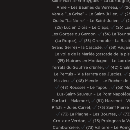
Saint-Martial-Entraygues – La Dordogne
Anne – Les Baumes du Verneau,
(26
Venue “La Grise” – Le Saint-Julien,
(26
Quièu “La Noire” – Le Saint-Julien,
(2
(26) Luc en Diois – Le Claps,
(26) Lu
Les Gorges du Gardon,
(34) La Tour s
(La Roque),
(38) Grenoble – La Basti
Grand Serre) – la Cascade,
(38) Vaujan
Le voile de la Mariée (cascade de la pi
(39) Moirans en Montagne – Le Lac de
ferrata du Gouffre d’Enfer,
(42) Chalm
Le Pertuis – Via ferrata des Juscles,
(
Malzieu,
(48) Mende – Le Rocher de
(48) Rousses – Le Tapoul,
(63) Mo
Luz-Saint-Sauveur – Le Pont Napoléo
Durfort – Malamort,
(81) Mazamet – V
P’tchi – Jules Carret,
(73) Saint Pierr
(73) La Plagne – Les Bourtes,
(73
Croix de Verdon,
(73) Pralognan la V
Comborcière,
(73) Valloire – Le Poin