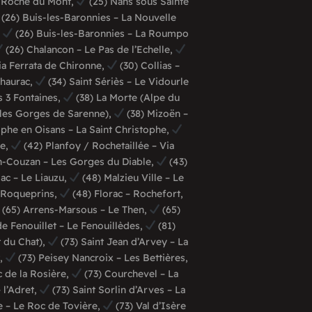
a Roche du Mont,
(25) Nans sous Sainte
(26) Buis-les-Baronnies – La Nouvelle
,
(26) Buis-les-Baronnies – La Roumpo
(26) Chalancon – Le Pas de l’Echelle,
ia Ferrata de Chironne,
(30) Collias –
Thaurac,
(34) Saint Sériès – Le Vidourle
 3 Fontaines,
(38) La Morte (Alpe du
(les Gorges de Sarenne),
(38) Mizoën –
ophe en Oisans – La Saint Christophe,
de,
(42) Planfoy / Rochetaillée – Via
n-Couzan – Les Gorges du Diable,
(43)
ac – Le Liauzu,
(48) Malzieu Ville – Le
 Roqueprins,
(48) Florac – Rochefort,
(65) Arrens-Marsous – Le Then,
(65)
de Fenouillet – Le Fenouillèdes,
(81)
 du Chat),
(73) Saint Jean d’Arvey – La
t,
(73) Peisey Nancroix – Les Bettières,
c de la Rosière,
(73) Courchevel – La
 l’Adret,
(73) Saint Sorlin d’Arves – La
e – Le Roc de Tovière,
(73) Val d’Isère