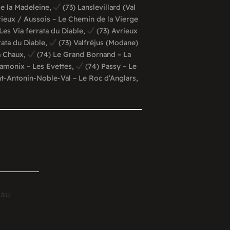
de la Madeleine,
(73) Lanslevillard (Val
rieux / Aussois – Le Chemin de la Vierge
Les Via ferrata du Diable,
(73) Avrieux
rata du Diable,
(73) Valfréjus (Modane)
a Chaux,
(74) Le Grand Bornand – La
amonix – Les Evettes,
(74) Passy – Le
nt-Antonin-Noble-Val – Le Roc d’Anglars,
 au