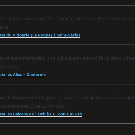
t d’accord sur la cotation sous estimée ici, Merci à toi pour
ire
rata du Vidourle (La Roque) à Saint-Sériès
e et sensationnelle, une belle expérience à faire absolume
Pyrénées.
ata les Alias – Cauterets
ur, la longueur n’est pas indiquée, mais je me souviens qu’e
t courte entre 15 et 20 m max…
rata les Balcons de l’Orb à La Tour-sur-Orb