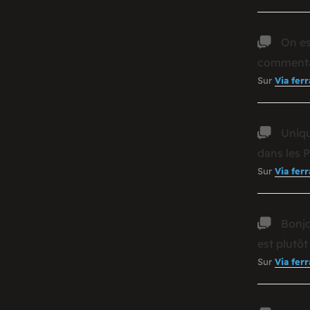
On es
commenta
Sur
Via fer
Uniqu
dans les 
Sur
Via ferr
Bonjo
est plutô
Sur
Via fer