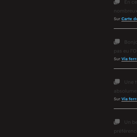
En ce
nombreux 
Sur
Carte d
Bonjo
pas eu l’
Sur
Via fer
Une t
absolume
Sur
Via fer
Un be
préférenc